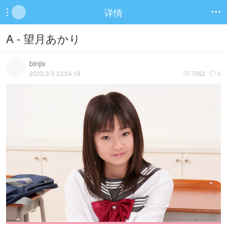
详情


A - 望月あかり
binjix
2023-3-5 23:04:19
7062
0

