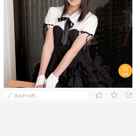

菜单



说点什么吧...
