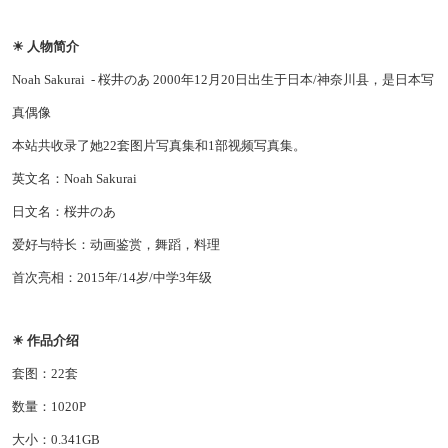
☀ 人物简介
Noah Sakurai - 桜井のあ 2000年12月20日出生于日本/神奈川县，是日本写
真偶像
本站共收录了她22套图片写真集和1部视频写真集。
英文名：Noah Sakurai
日文名：桜井のあ
爱好与特长：动画鉴赏，舞蹈，料理
首次亮相：2015年/14岁/中学3年级
☀ 作品介绍
套图：22套
数量：1020P
大小：0.341GB