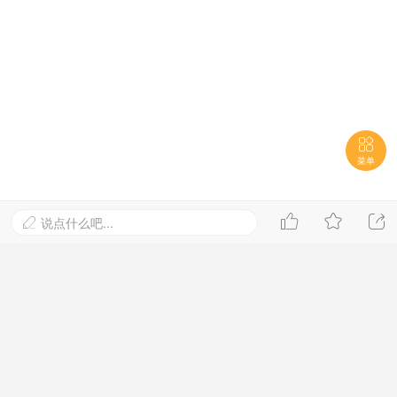

菜单



说点什么吧...
