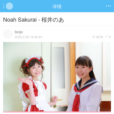
详情


Noah Sakurai - 桜井のあ
binjix
2023-2-20 16:42:24
4978
0

