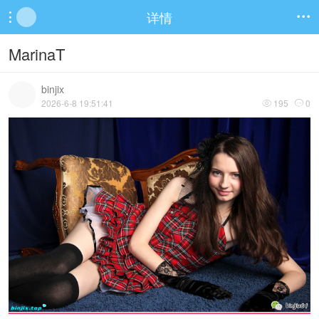
详情


MarinaT
binjix
2026-6-8 19:51:41
195
0

