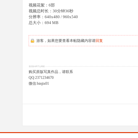
视频花絮：6部
视频总时长：30分钟36秒
分辨率：640x480 / 960x540
总大小：694 MB
游客，如果您要查看本帖隐藏内容请
回复
购买原版写真作品，请联系
QQ:2371234670
微信:binjix01