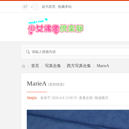
设为首页
收藏本站
"
title=
"在
线客
服">
首页
写真合集
西方写真合集
MarieA
MarieA
[复制链接]
偶
»
›
›
›
binjix
发表于 2026-6-8 12:00:35
查看全部
阅读模式