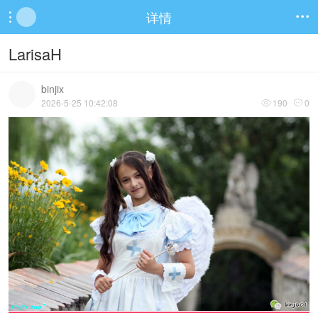
详情


LarisaH
binjix
2026-5-25 10:42:08
190
0

