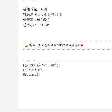
视频花絮：10部
视频总时长：44分钟59秒
分辨率：960x540
总大小：1.91 GB
游客，如果您要查看本帖隐藏内容请
回复
购买原版写真作品，请联系
QQ:2371234670
微信:binjix01