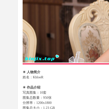
樂
部
☀ 人物简介
姓名：KhloeR
☀ 作品介绍
写真图集：10套
图集总数量：950张
分辨率：1200x1800
图集总大小：1.23 GB