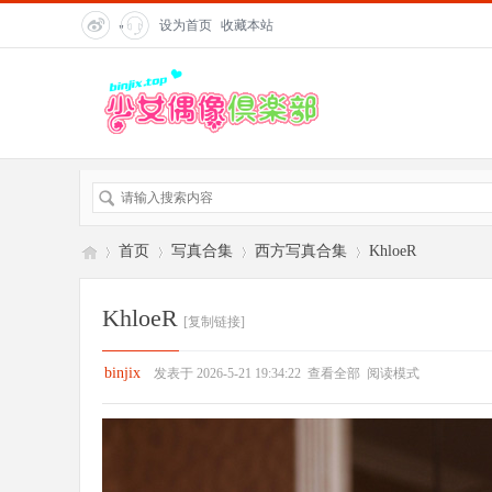
设为首页
收藏本站
"
title=
"在
线客
服">
首页
写真合集
西方写真合集
KhloeR
KhloeR
[复制链接]
偶
»
›
›
›
binjix
发表于 2026-5-21 19:34:22
查看全部
阅读模式