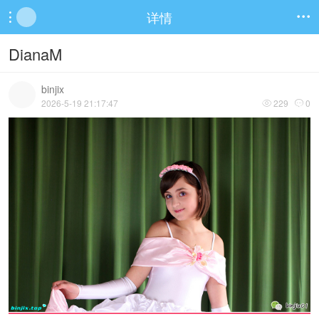
详情


DianaM
binjix
2026-5-19 21:17:47
229
0

