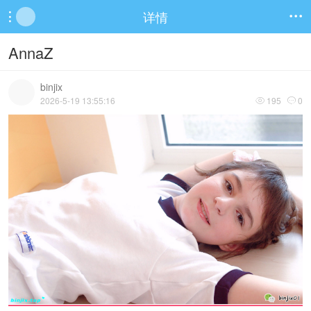
详情


AnnaZ
binjix
2026-5-19 13:55:16
195
0

