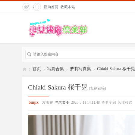
设为首页
收藏本站
"
title=
"在
线客
服">
首页
写真合集
萝莉写真集
Chiaki Sakura 桜千晃
Chiaki Sakura 桜千晃
[复制链接]
偶
»
›
›
›
binjix
发表在
包含套图
2026-5-11 14:11:48
查看全部
阅读模式