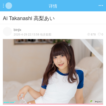
详情


Ai Takanashi 高梨あい
binjix
2026-4-29 22:13:58 包含套图
878
0

