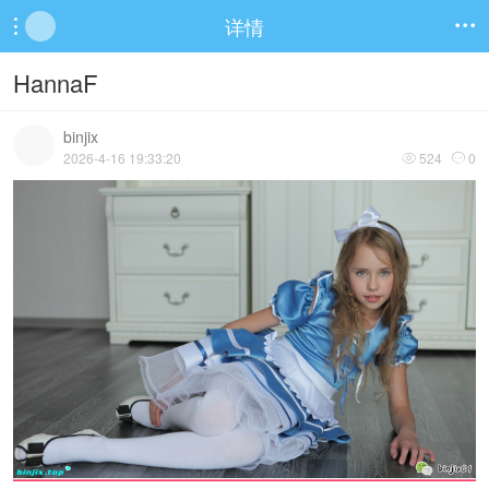
详情


HannaF
binjix
2026-4-16 19:33:20
524
0

