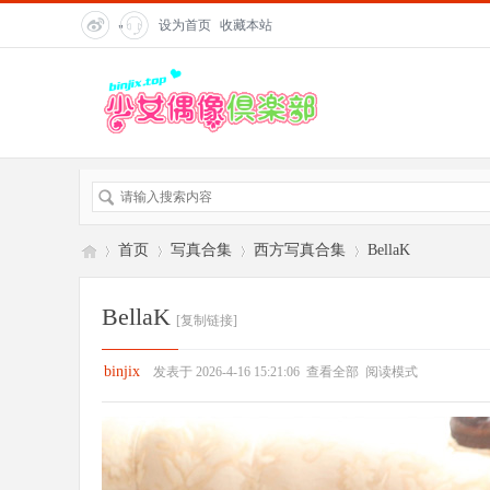
设为首页
收藏本站
"
title=
"在
线客
服">
首页
写真合集
西方写真合集
BellaK
BellaK
[复制链接]
偶
»
›
›
›
binjix
发表于 2026-4-16 15:21:06
查看全部
阅读模式