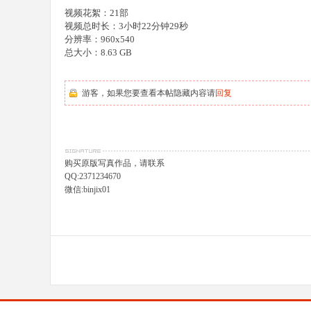
视频花絮：21部
视频总时长：3小时22分钟29秒
分辨率：960x540
总大小：8.63 GB
游客，如果您要查看本帖隐藏内容请
回复
购买原版写真作品，请联系
QQ:2371234670
微信:binjix01