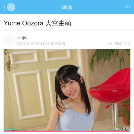
详情


Yume Oozora 大空由萌
binjix
2026-3-19 09:31:55 包含套图
1234
0

