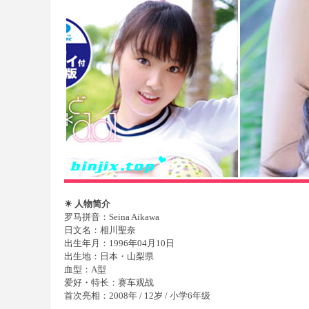
樂
部
☀ 人物简介
罗马拼音：Seina Aikawa
日文名：相川聖奈
出生年月：1996年04月10日
出生地：日本・山梨県
血型：A型
爱好・特长：赛车观战
首次亮相：2008年 / 12岁 / 小学6年级