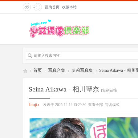
设为首页
收藏本站
"
title=
"在
线客
服">
首页
写真合集
萝莉写真集
Seina Aikawa - 相
Seina Aikawa - 相川聖奈
[复制链接]
偶
»
›
›
›
binjix
发表于 2025-12-14 15:29:30
查看全部
阅读模式