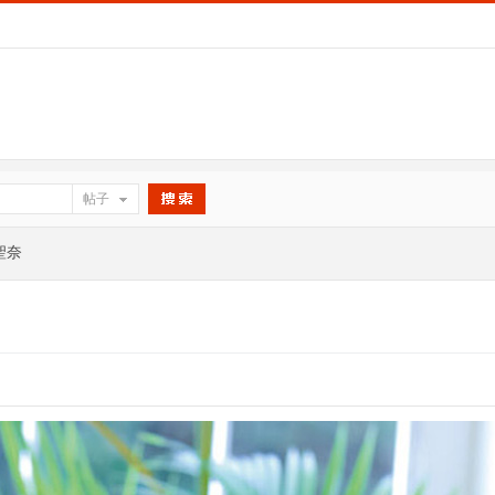
帖子
搜索
川聖奈