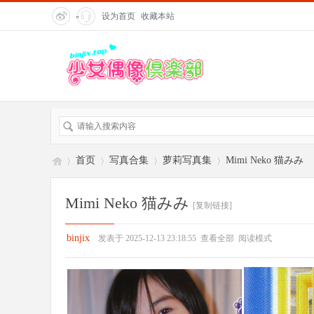
设为首页
收藏本站
"
title=
"在
线客
服">
首页
写真合集
萝莉写真集
Mimi Neko 猫みみ
Mimi Neko 猫みみ
[复制链接]
偶
»
›
›
›
binjix
发表于 2025-12-13 23:18:55
查看全部
阅读模式