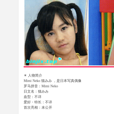
樂
部
☀ 人物简介
Mimi Neko 猫みみ ，是日本写真偶像
罗马拼音：Mimi Neko
日文名：猫みみ
血型：不详
爱好・特长：不详
首次亮相：未公开