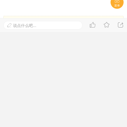

菜单



说点什么吧...

游客，如果您要查看本帖隐藏内容请
回复