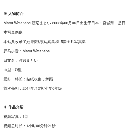
☀ 人物简介
Matoi Watanabe 渡辺まとい 2003年06月06日出生于日本・宮城県，是日
本写真偶像
本站共收录了她1部视频写真集和15套图片写真集
罗马拼音：Matoi Watanabe
日文名：渡辺まとい
血型：O型
爱好・特长：贴纸收集，舞蹈
首次亮相：2014年/12岁/小学6年级
☀ 作品介绍
视频写真：1部
视频总时长：1小时06分钟21秒