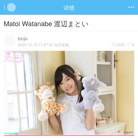
详情


Matoi Watanabe 渡辺まとい
binjix
2025-12-12 11:47:52 包含套图
2245
0

