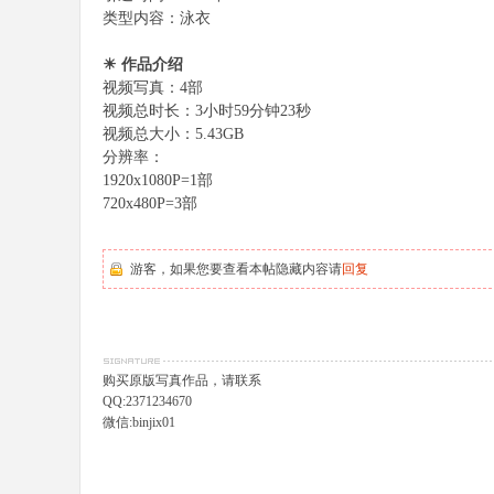
类型内容：泳衣
☀ 作品介绍
视频写真：4部
视频总时长：3小时59分钟23秒
视频总大小：5.43GB
分辨率：
1920x1080P=1部
720x480P=3部
游客，如果您要查看本帖隐藏内容请
回复
购买原版写真作品，请联系
QQ:2371234670
微信:binjix01