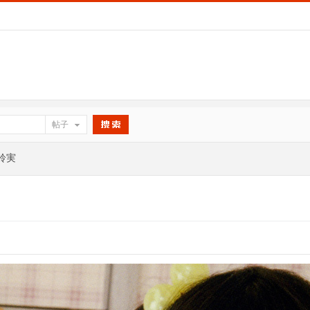
帖子
搜索
宮鈴実