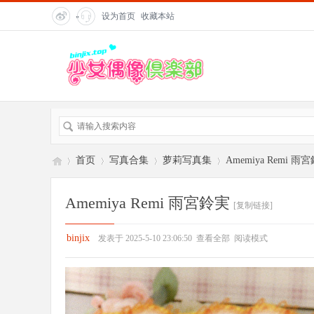
设为首页
收藏本站
"
title=
"在
线客
服">
首页
写真合集
萝莉写真集
Amemiya Remi 雨
Amemiya Remi 雨宮鈴実
[复制链接]
偶
»
›
›
›
binjix
发表于 2025-5-10 23:06:50
查看全部
阅读模式