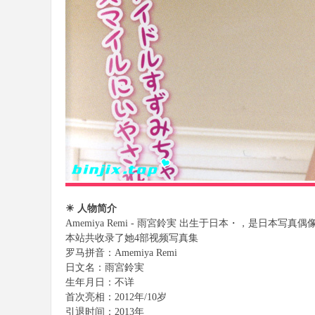
樂
部
☀ 人物简介
Amemiya Remi - 雨宮鈴実 出生于日本・，是日本写真偶
本站共收录了她4部视频写真集
罗马拼音：Amemiya Remi
日文名：雨宮鈴実
生年月日：不详
首次亮相：2012年/10岁
引退时间：2013年