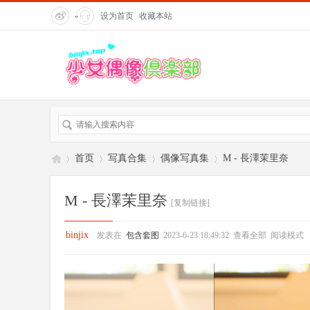
设为首页
收藏本站
"
title=
"在
线客
服">
首页
写真合集
偶像写真集
M - 長澤茉里奈
M - 長澤茉里奈
[复制链接]
偶
»
›
›
›
binjix
发表在
包含套图
2023-6-23 18:49:32
查看全部
阅读模式