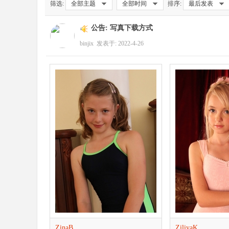
筛选:
全部主题
全部时间
排序:
最后发表
公告:
写真下载方式
像
binjix
发表于: 2022-4-26
俱
ZinaB
ZiliyaK