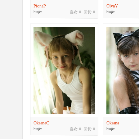
PionaP
OlyaY
binjix
喜欢: 0 回复:
0
binjix
OksanaC
Oksana
binjix
喜欢: 0 回复:
0
binjix