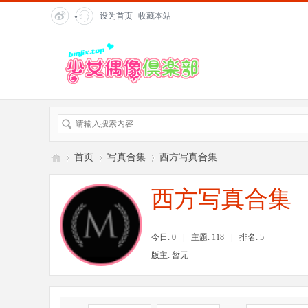
设为首页
收藏本站
"
title=
"在
线客
服">
首页
写真合集
西方写真合集
西方写真合集
偶
»
›
›
今日: 0
|
主题: 118
|
排名:
5
版主: 暂无