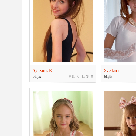
SyuzannaR
SvetlanaT
binjix
喜欢: 0 回复:
0
binjix