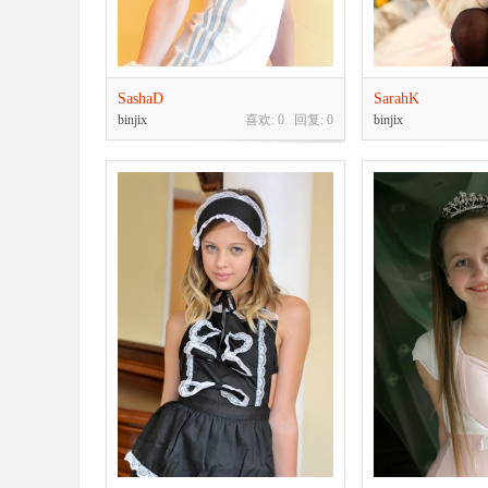
SashaD
SarahK
binjix
喜欢: 0 回复:
0
binjix