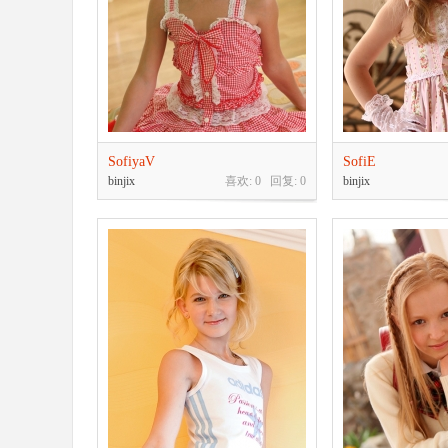
SofiyaV
SofiE
binjix
喜欢: 0 回复:
0
binjix