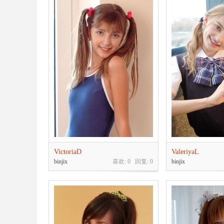
VictoriaD
ValeriyaL
binjix
喜欢: 0 回复:
0
binjix