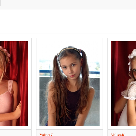
YuliyaZ
YuliyaK