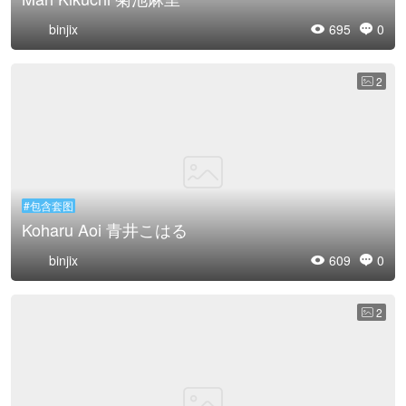
binjix
695
0


2

#包含套图
Koharu Aoi 青井こはる
binjix
609
0


2
