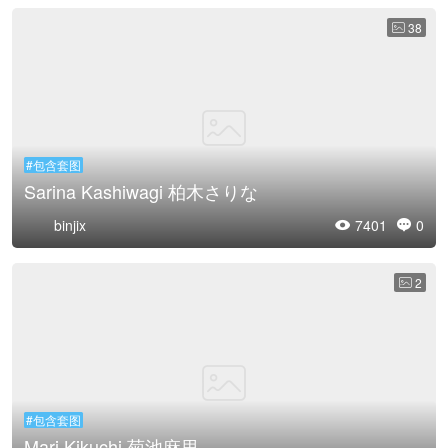
38

#包含套图
Sarina Kashiwagi 柏木さりな
binjix
7401
0


2

#包含套图
Mari Kikuchi 菊池麻里