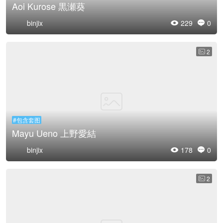
Aoi Kurose 黒瀬葵
binjix
229
0


2

#包含套图
Mayu Ueno 上野愛結
binjix
178
0


2
