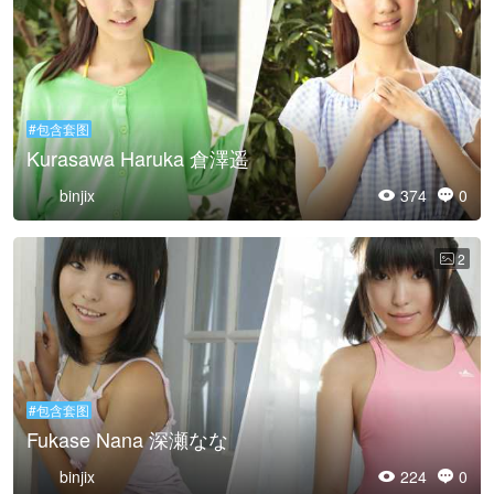
#包含套图
Kurasawa Haruka 倉澤遥
binjix
374
0


2

#包含套图
Fukase Nana 深瀬なな
binjix
224
0

