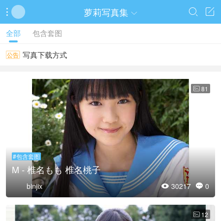
萝莉写真集




全部
包含套图
写真下载方式
公告
81

#包含套图
M - 椎名もも 椎名桃子
binjix
30217
0


12
