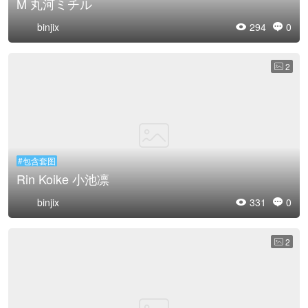
M 丸河ミチル
binjix
294
0


2

#包含套图
Rin Koike 小池凛
binjix
331
0


2
