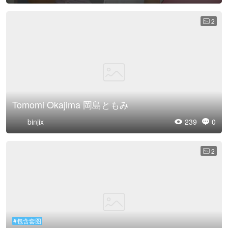
2

Tomomi Okajima 岡島ともみ
binjix
239
0


2

#包含套图