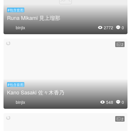
#包含套图
Runa Mikami 見上瑠那
binjix
2772
0


2

#包含套图
Kano Sasaki 佐々木香乃
binjix
548
0


2
