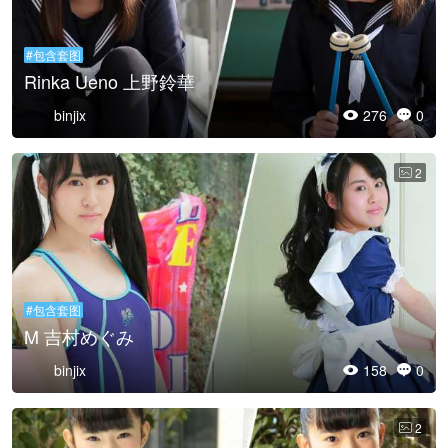
#包含套图
Rinka Ueno 上野鈴華
binjix
276
0


2

#包含套图
M 吉村めぐみ
binjix
158
0


2
