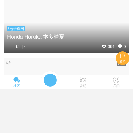
#包含套图
Honda Haruka 本多晴夏
binjix
391
0



菜单
2





社区
发现
我的
#包含套图
Hina Yamamoto 山本陽菜
binjix
499
0

