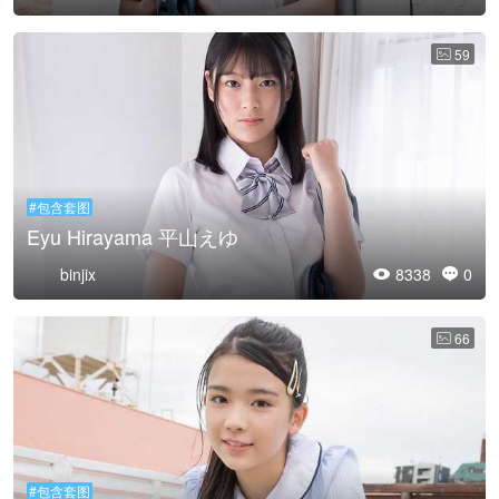
59

#包含套图
Eyu Hirayama 平山えゆ
binjix
8338
0


66

#包含套图