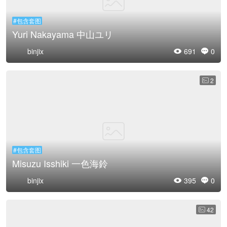
#包含套图
Yuri Nakayama 中山ユリ
binjix
691
0


2

#包含套图
Misuzu Isshiki 一色海鈴
binjix
395
0


42
