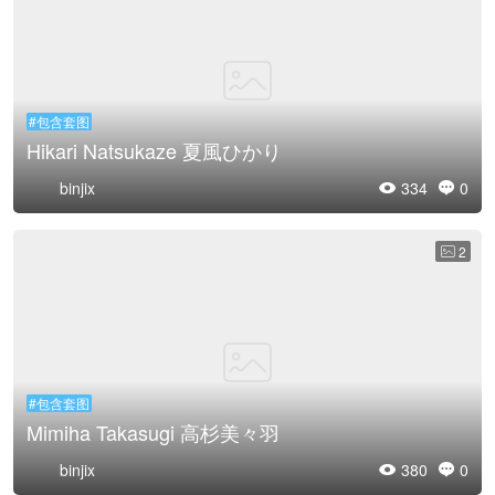
#包含套图
Hikari Natsukaze 夏風ひかり
binjix
334
0


2

#包含套图
Mimiha Takasugi 高杉美々羽
binjix
380
0

