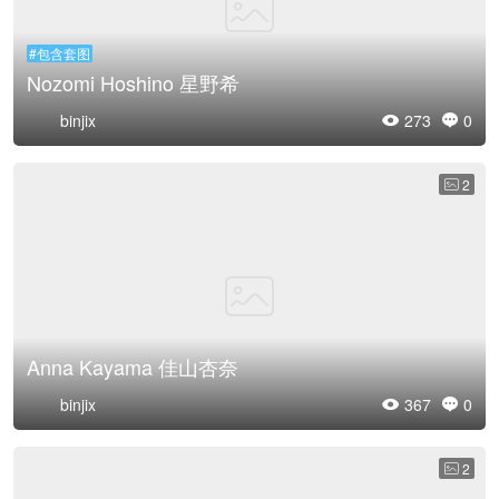
#包含套图
Nozomi Hoshino 星野希
binjix
273
0


2

Anna Kayama 佳山杏奈
binjix
367
0


2
