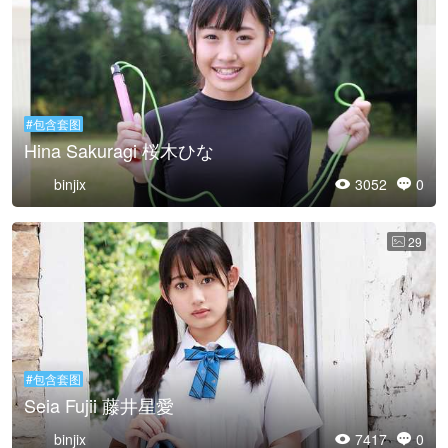
#包含套图
Hina Sakuragi 桜木ひな
binjix
3052
0


29

#包含套图
Seia Fujii 藤井星愛
binjix
7417
0

