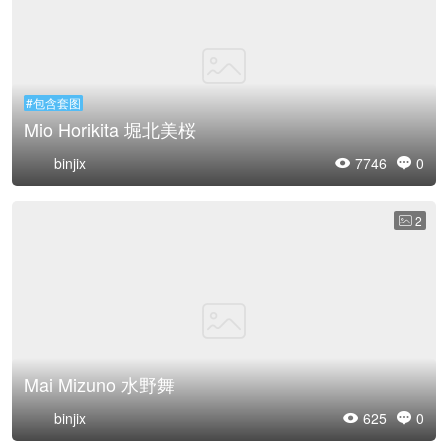
#包含套图
Mio Horikita 堀北美桜
binjix
7746
0


2

Mai Mizuno 水野舞
binjix
625
0

