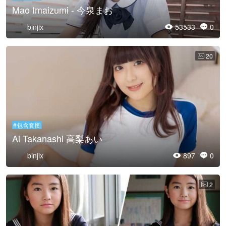
Mao Imaizumi - 今泉まお
binjix
53533
0


20

#包含套图
Ai Takanashi 高梨あい
binjix
897
0


2
